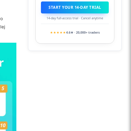
START YOUR 14-DAY TRIAL
vo
14-day full-access trial · Cancel anytime
lej
★★★★★
4.6★ · 20,000+ traders