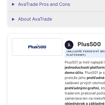
AvaTrade Pros and Cons
About AvaTrade
Plus500
3.
(NAJLEPŠÍ FOREXOVÝ B
PLATFORMY)
Plus501 je tretí najlepš
jednoduchosti platfor
demo účtu
. Plus501 je 
pretože jeho
prehľadné
zadávaní prvých obchod
prehľadnými grafmi,
kt
traderom prekonať počia
zameriava len na niekoľ
objednávok a základné 