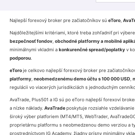
Najlepší forexový broker pre začiatočníkov sú
eToro
,
AvaT
Najdôležitejšími kritériami, ktoré treba zohľadniť pri výbe
bezpečnosť fondov
,
obchodné platformy a mobilné aplik
minimálnymi vkladmi a
konkurenčné spread/poplatky
v ko
podporou
.
eToro
je celkovo najlepší forexový broker pre začiatočník
platformy
,
neobmedzenému demo účtu
s 100 000 USD
,
regulácii vo viacerých jurisdikciách s jednoduchým cenní
AvaTrade, Plus501 a IG sú po eToro najlepší forexoví broke
a nízke náklady.
AvaTrade
poskytuje rozsiahle vzdelávanie
široký výber platforiem (MT4/MT5, WebTrader, AvaTradeG
proprietárnu platformu s neobmedzenou demo verziou a t
prostredníctvom IG Academy, žiadny prísny minimálny vkla