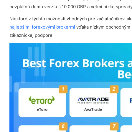
bezplatnú demo verziu s 10 000 GBP a veľmi nízke spread
Niektoré z týchto možností vhodných pre začiatočníkov, ak
najlepšími forexovými brokermi
vďaka nízkym obchodným ná
zákazníckej podpore.