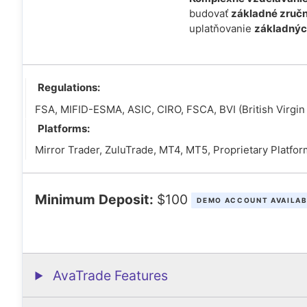
budovať
základné zručn
uplatňovanie
základných
Regulations:
FSA, MIFID-ESMA, ASIC, CIRO, FSCA, BVI (British Virgin 
Platforms:
Mirror Trader, ZuluTrade, MT4, MT5, Proprietary Platfo
Minimum Deposit:
$100
DEMO ACCOUNT AVAILA
AvaTrade Features