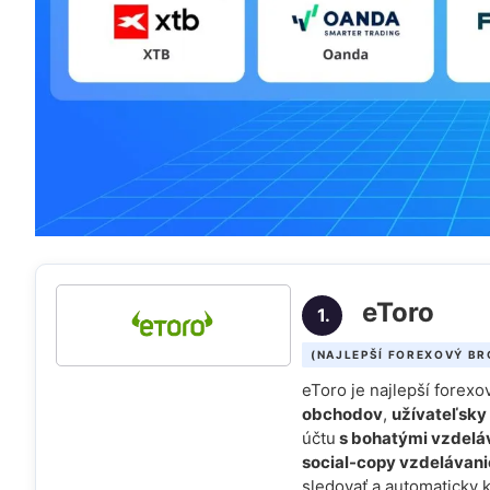
eToro
1.
(NAJLEPŠÍ FOREXOVÝ BR
eToro je najlepší forex
obchodov
,
užívateľsky
účtu
s bohatými vzdelá
social-copy vzdelávani
sledovať a automaticky 