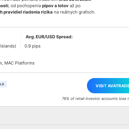
osti
, od pochopenia
pipov a lotov
až po
 pravidiel riadenia rizika
na reálnych grafoch.
Avg. EUR/USD Spread:
Islands)
0.9 pips
rm, MAC Platforms
BLE
VISIT AVATRAD
76% of retail investor accounts lose