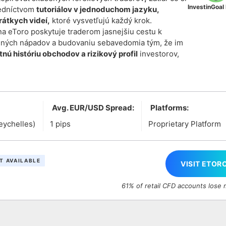
InvestinGoal
redníctvom
tutoriálov v jednoduchom jazyku,
rátkych videí,
ktoré vysvetľujú každý krok.
a eToro poskytuje traderom jasnejšiu cestu k
ných nápadov a budovaniu sebavedomia tým, že im
nú históriu obchodov a rizikový profil
investorov,
Avg. EUR/USD Spread:
Platforms:
eychelles)
1 pips
Proprietary Platform
T AVAILABLE
VISIT ETOR
61% of retail CFD accounts lose