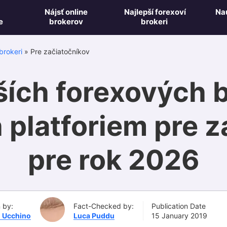
Nájsť online
Najlepší forexoví
Na
e
brokerov
brokeri
brokeri
»
Pre začiatočníkov
ších forexových 
platforiem pre z
pre rok 2026
n by:
Fact-Checked by:
Publication Date
o Ucchino
Luca Puddu
15 January 2019