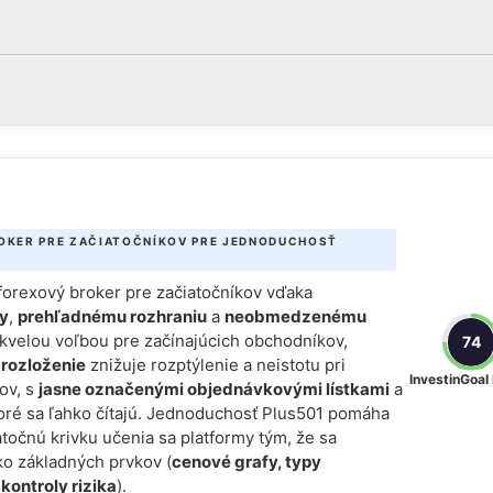
ROKER PRE ZAČIATOČNÍKOV PRE JEDNODUCHOSŤ
í forexový broker pre začiatočníkov vďaka
my
,
prehľadnému rozhraniu
a
neobmedzenému
skvelou voľbou pre začínajúcich obchodníkov,
74
 rozloženie
znižuje rozptýlenie a neistotu pri
InvestinGoal
ov, s
jasne označenými objednávkovými lístkami
a
oré sa ľahko čítajú. Jednoduchosť Plus501 pomáha
točnú krivku učenia sa platformy tým, že sa
ko základných prvkov (
cenové grafy, typy
kontroly rizika
).