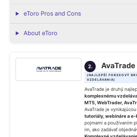
eToro Pros and Cons
About eToro
AvaTrade
2.
(NAJLEPŠÍ FOREXOVÝ BR
VZDELÁVANIA)
AvaTrade je druhý najle
komplexnému vzdeláva
MT5, WebTrader, AvaT
AvaTrade je vynikajúcou
tutoriály, webináre a e
pojmami a používaním p
im, ako zadávať objednávk
Komplexné vzdelávani