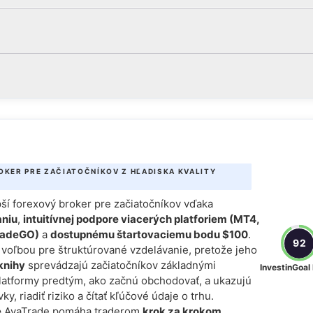
OKER PRE ZAČIATOČNÍKOV Z HĽADISKA KVALITY
pší forexový broker pre začiatočníkov vďaka
niu
,
intuitívnej podpore viacerých platforiem (MT4,
radeGO)
a
dostupnému štartovaciemu bodu $100
.
92
 voľbou pre štruktúrované vzdelávanie, pretože jeho
-knihy
sprevádzajú začiatočníkov základnými
InvestinGoal
latformy predtým, ako začnú obchodovať, a ukazujú
y, riadiť riziko a čítať kľúčové údaje o trhu.
e
AvaTrade pomáha traderom
krok za krokom