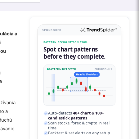
SPONSORED
gulácia a
i
PATTERN RECOGNITION TOOL
Spot chart patterns
kou
before they complete.
PATTERN DETECTED
EUR/USD · H1
j
Head & Shoulders
a
neckline
užívania
mo a
Auto-detects
40+ chart & 100+
candlestick patterns
oduchú
Scan stocks, forex & crypto in real
time
lávanie
Backtest & set alerts on any setup