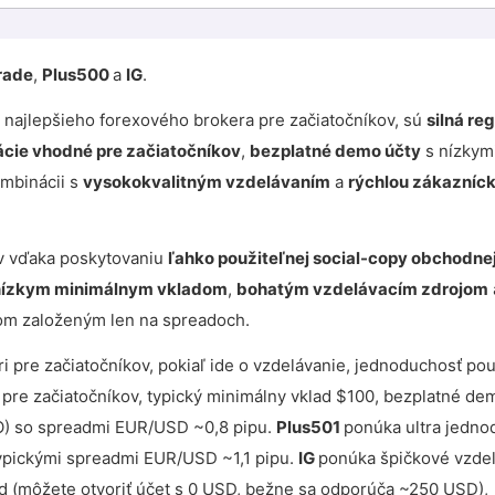
rade
,
Plus500
a
IG
.
re najlepšieho forexového brokera pre začiatočníkov, sú
silná re
ácie vhodné pre začiatočníkov
,
bezplatné demo účty
s nízkym
mbinácii s
vysokokvalitným vzdelávaním
a
rýchlou zákazníc
ov vďaka poskytovaniu
ľahko použiteľnej social-copy obchodne
nízkym minimálnym vkladom
,
bohatým vzdelávacím zdrojom
kom založeným len na spreadoch.
ri pre začiatočníkov, pokiaľ ide o vzdelávanie, jednoduchosť po
 pre začiatočníkov, typický minimálny vklad $100, bezplatné de
O) so spreadmi EUR/USD ~0,8 pipu.
Plus501
ponúka ultra jedn
ypickými spreadmi EUR/USD ~1,1 pipu.
IG
ponúka špičkové vzde
d (môžete otvoriť účet s 0 USD, bežne sa odporúča ~250 USD),