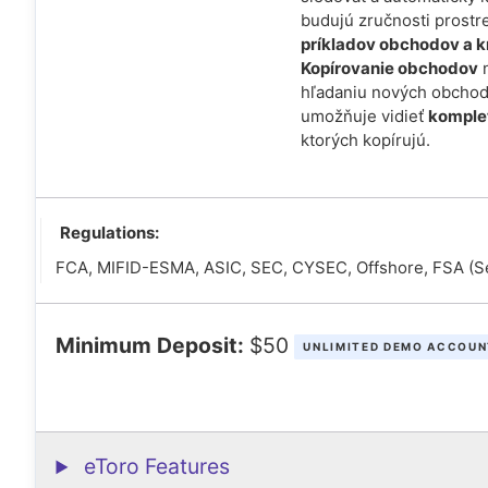
budujú zručnosti prost
príkladov obchodov a k
Kopírovanie obchodov
n
hľadaniu nových obchod
umožňuje vidieť
komplet
ktorých kopírujú.
Regulations:
FCA, MIFID-ESMA, ASIC, SEC, CYSEC, Offshore, FSA (S
Minimum Deposit:
$50
UNLIMITED DEMO ACCOUN
eToro Features