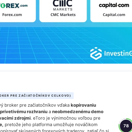
OKER PRE ZAČIATOČNÍKOV CELKOVO)
ový broker pre začiatočníkov vďaka
kopírovaniu
 prívetivému rozhraniu
a
neobmedzenému demo
vacími zdrojmi
. eToro je výnimočnou voľbou pre
e,
pretože jeho platforma umožňuje nováčikom
78
kopírovať skúsených forexových traderov
,
zatiaľ čo si