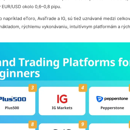
y EUR/USD okolo 0,6–0,8 pipu.
o napríklad eToro, AvaTrade a IG, sú tiež uznávané medzi celko
kladom, rýchlemu vykonávaniu, intuitívnym platformám a rých