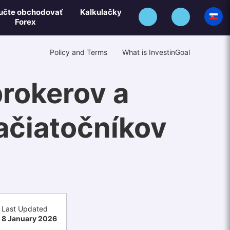
učte obchodovať
Kalkulačky
Forex
Policy and Terms
What is InvestinGoal
brokerov a
ačiatočníkov
Last Updated
8 January 2026