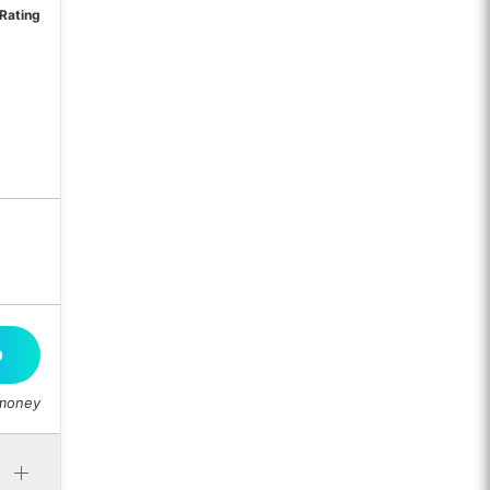
 Rating
O
 money