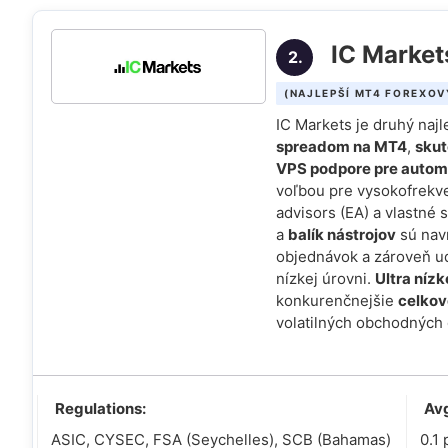
IC Market
2.
(NAJLEPŠÍ MT4 FOREXOV
IC Markets je druhý naj
spreadom na MT4
,
skut
VPS podpore pre auto
voľbou pre vysokofrekv
advisors (EA) a vlastné 
a
balík nástrojov
sú navr
objednávok a zároveň u
nízkej úrovni.
Ultra níz
konkurenčnejšie
celkov
volatilných obchodných 
Regulations:
Av
ASIC, CYSEC, FSA (Seychelles), SCB (Bahamas)
0.1 