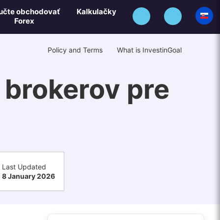
učte obchodovať
Kalkulačky
Forex
Policy and Terms
What is InvestinGoal
 brokerov pre
Last Updated
8 January 2026