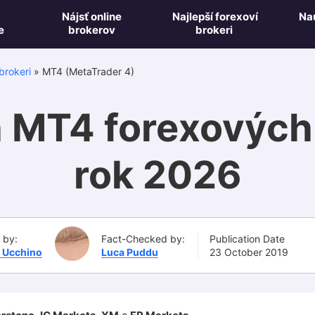
Nájsť online
Najlepší forexoví
Na
e
brokerov
brokeri
brokeri
»
MT4 (MetaTrader 4)
h MT4 forexových
rok 2026
 by:
Fact-Checked by:
Publication Date
o Ucchino
Luca Puddu
23 October 2019