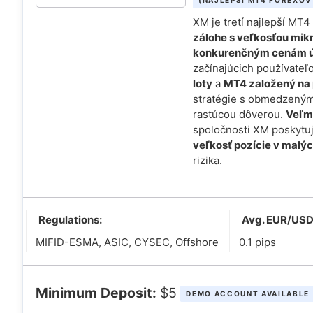
XM je tretí najlepší MT
zálohe s veľkosťou mik
konkurenčným cenám ú
začínajúcich používate
loty
a
MT4 založený na 
stratégie s obmedzeným
rastúcou dôverou.
Veľmi
spoločnosti XM poskytu
veľkosť pozície v malý
rizika.
Regulations:
Avg. EUR/USD
MIFID-ESMA, ASIC, CYSEC, Offshore
0.1 pips
Minimum Deposit:
$5
DEMO ACCOUNT AVAILABLE