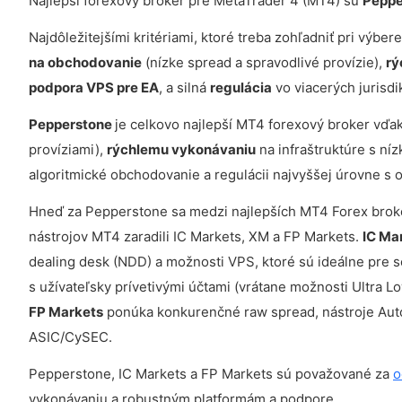
Najlepší forexový broker pre MetaTrader 4 (MT4) sú
Peppe
Najdôležitejšími kritériami, ktoré treba zohľadniť pri výb
na obchodovanie
(nízke spread a spravodlivé provízie),
rý
podpora VPS pre EA
, a silná
regulácia
vo viacerých jurisdi
Pepperstone
je celkovo najlepší MT4 forexový broker vďa
províziami),
rýchlemu vykonávaniu
na infraštruktúre s níz
algoritmické obchodovanie a regulácii najvyššej úrovne s 
Hneď za Pepperstone sa medzi najlepších MT4 Forex broker
nástrojov MT4 zaradili IC Markets, XM a FP Markets.
IC Ma
dealing desk (NDD) a možnosti VPS, ktoré sú ideálne pre s
s užívateľsky prívetivými účtami (vrátane možnosti Ultra 
FP Markets
ponúka konkurenčné raw spread, nástroje Autoc
ASIC/CySEC.
Pepperstone, IC Markets a FP Markets sú považované za
o
vykonávaniu a robustným platformám a podpore.