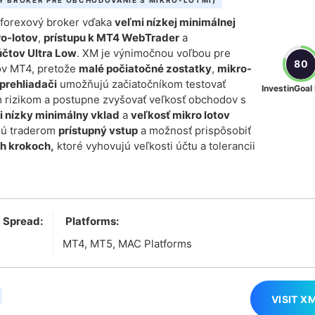
4 forexový broker vďaka
veľmi nízkej minimálnej
ro-lotov
,
prístupu k MT4 WebTrader
a
čtov Ultra Low
. XM je výnimočnou voľbou pre
80
ľov MT4, pretože
malé počiatočné zostatky
,
mikro-
prehliadači
umožňujú začiatočníkom testovať
InvestinGoal
 rizikom a postupne zvyšovať veľkosť obchodov s
 nízky minimálny vklad
a
veľkosť mikro lotov
jú traderom
prístupný vstup
a možnosť prispôsobiť
ch krokoch,
ktoré vyhovujú veľkosti účtu a tolerancii
 Spread:
Platforms:
MT4, MT5, MAC Platforms
VISIT X