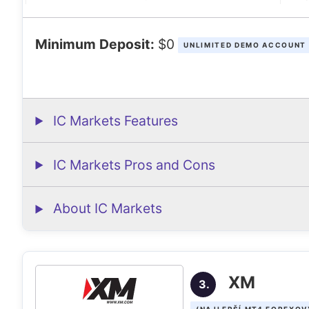
Minimum Deposit:
$0
UNLIMITED DEMO ACCOUNT 
IC Markets Features
IC Markets Pros and Cons
About IC Markets
XM
3.
(NAJLEPŠÍ MT4 FOREXOV