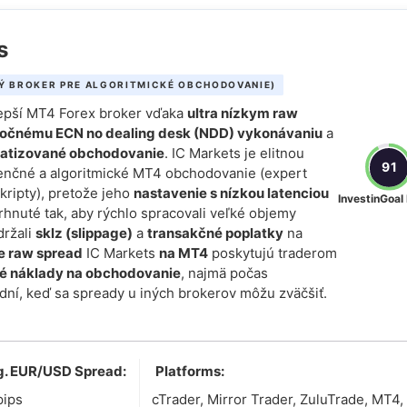
s
Ý BROKER PRE ALGORITMICKÉ OBCHODOVANIE)
lepší MT4 Forex broker vďaka
ultra nízkym raw
očnému ECN no dealing desk (NDD) vykonávaniu
a
matizované obchodovanie
. IC Markets je elitnou
91
enčné a algoritmické MT4 obchodovanie (expert
skripty), pretože jeho
nastavenie s nízkou latenciou
InvestinGoal
hnuté tak, aby rýchlo spracovali veľké objemy
držali
sklz (slippage)
a
transakčné poplatky
na
ke raw spread
IC Markets
na MT4
poskytujú traderom
é náklady na obchodovanie
, najmä počas
dní, keď sa spready u iných brokerov môžu zväčšiť.
g. EUR/USD Spread:
Platforms:
pips
cTrader, Mirror Trader, ZuluTrade, MT4