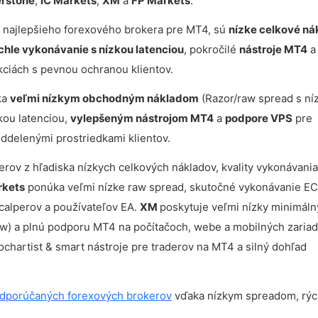
rstone
,
IC Markets
,
XM
a
FP Markets
.
ere najlepšieho forexového brokera pre MT4, sú
nízke celkové ná
chle vykonávanie s nízkou latenciou
, pokročilé
nástroje MT4
a
kciách s pevnou ochranou klientov.
ka
veľmi nízkym obchodným nákladom
(Razor/raw spread s ní
kou latenciou,
vylepšeným nástrojom MT4
a
podpore VPS
pre
oddelenými prostriedkami klientov.
ov z hľadiska nízkych celkových nákladov, kvality vykonávania
rkets
ponúka veľmi nízke raw spread, skutočné vykonávanie E
calperov a používateľov EA.
XM
poskytuje veľmi nízky minimáln
Low) a plnú podporu MT4 na počítačoch, webe a mobilných zaria
hartist & smart nástroje pre traderov na MT4 a silný dohľad
dporúčaných forexových brokerov
vďaka nízkym spreadom, rý