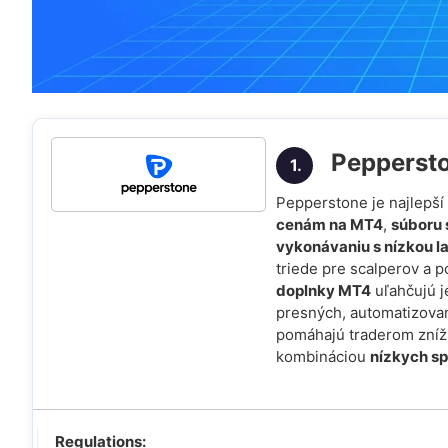
Pepperst
1.
Pepperstone je najlepš
cenám na MT4
,
súboru 
vykonávaniu s nízkou l
triede pre scalperov a 
doplnky MT4
uľahčujú j
presných, automatizova
pomáhajú traderom zníži
kombináciou
nízkych s
Regulations: