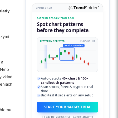
SPONSORED
klady
PATTERN RECOGNITION TOOL
Spot chart patterns
before they complete.
zkymi
PATTERN DETECTED
EUR/USD · H1
Head & Shoulders
neckline
 a
CN/no
y vklad
Auto-detects
40+ chart & 100+
candlestick patterns
deniach.
Scan stocks, forex & crypto in real
time
Backtest & set alerts on any setup
START YOUR 14-DAY TRIAL
chlemu
14-day full-access trial · Cancel anytime