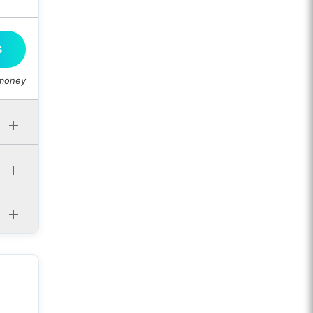
S
 money