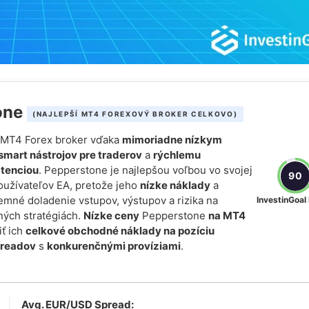
one
(NAJLEPŠÍ MT4 FOREXOVÝ BROKER CELKOVO)
í MT4 Forex broker vďaka
mimoriadne nízkym
smart nástrojov pre traderov
a
rýchlemu
atenciou
. Pepperstone je najlepšou voľbou vo svojej
90
používateľov EA, pretože jeho
nízke náklady
a
emné doladenie vstupov, výstupov a rizika na
InvestinGoal
ných stratégiách.
Nízke ceny
Pepperstone
na MT4
ť ich
celkové obchodné náklady na pozíciu
preadov
s
konkurenčnými províziami
.
Avg. EUR/USD Spread: