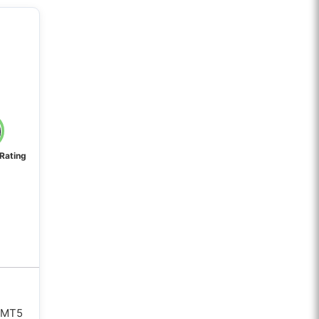
 Rating
, MT5